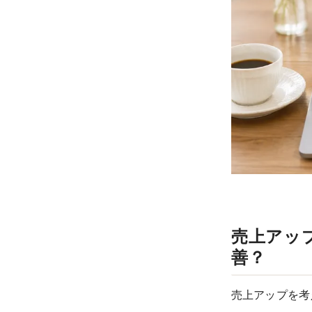
売上アッ
善？
売上アップを考