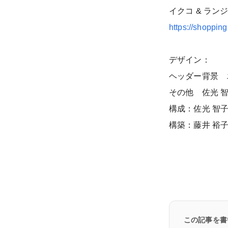
イクコ & ラ
https://shopping
デザイン：
ヘッダー背景 
その他 佐光 
構成：佐光 智
構築：藤井 裕
この記事を書