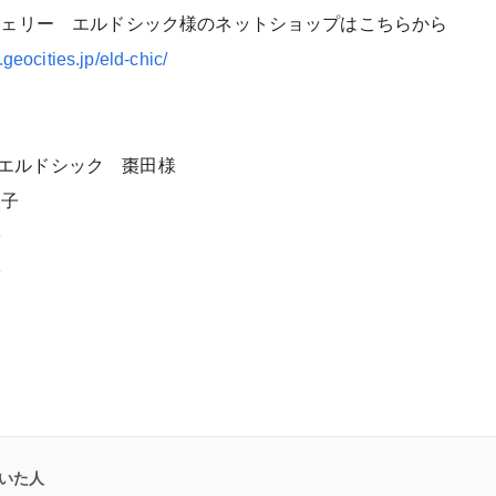
ンジェリー エルドシック様のネットショップはこちらから
.geocities.jp/eld-chic/
エルドシック 棗田様
智子
子
子
いた人