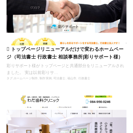
トップページリニューアルだけで変わるホームペー
ジ（司法書士 行政書士 相談事務所|彩りサポート様）
彩りサポート様がトップページと共通部分をリニューアルされ
ました。 実は以前彩りサ…
タグ,
ホームページ制作
,
制作実例
,
司法書士
,
福山市
,
行政書士