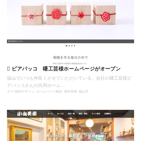
ピアパッコ 曙工芸様ホームページがオープン
福山でいつも仲良くさせていただいている、会社の曙工芸様ピ
アパッコさんの共同ホーム…
タグ,
WEBデザイン
,
ホームページ制作
,
制作実例
,
福山市