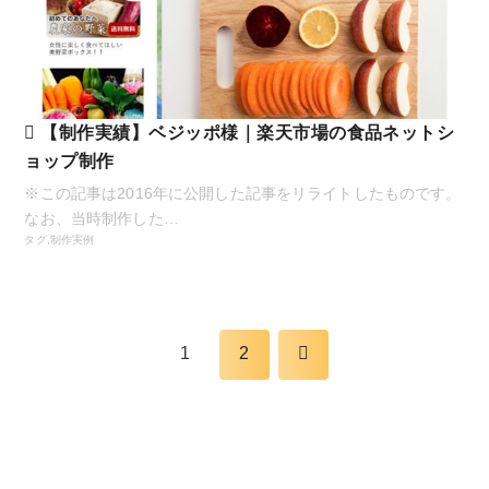
【制作実績】ベジッポ様｜楽天市場の食品ネットシ
ョップ制作
※この記事は2016年に公開した記事をリライトしたものです。
なお、当時制作した…
タグ,
制作実例
1
2