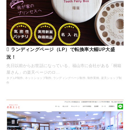
ランディングページ（LP）で転換率大幅UP大盛
況！
先日以前からお世話になっている、福山市に会社がある「桐箱
屋さん」の楽天ページのロ…
タグ,
LP制作
,
ネットショップ制作
,
ランディングページ制作
,
制作実例
,
楽天ショップ制
作