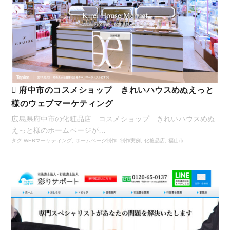
府中市のコスメショップ きれいハウスめぬえっと
様のウェブマーケティング
広島県府中市の化粧品店 コスメショップ きれいハウスめぬ
えっと様のホームページが…
タグ,
WEBマーケティング
,
ホームページ制作
,
制作実例
,
化粧品店
,
福山市