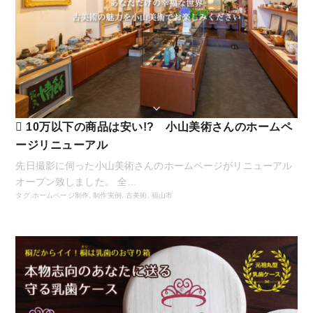
10万以下の商品は安い!? 小山美術さんのホームペ
ージリニューアル
先日撮影に伺った小山美術さんのホームページがリニューアル
オープン致しました。 全…
タグ,
ホームページ制作
,
制作実例
,
古美術
,
福山市