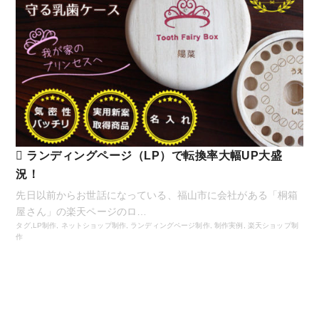
ランディングページ（LP）で転換率大幅UP大盛
況！
先日以前からお世話になっている、福山市に会社がある「桐箱
屋さん」の楽天ページのロ…
タグ,
LP制作
,
ネットショップ制作
,
ランディングページ制作
,
制作実例
,
楽天ショップ制
作