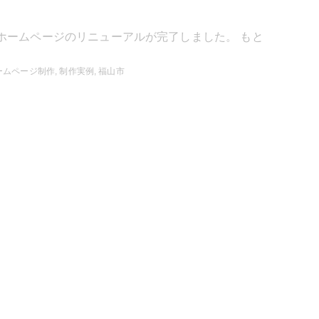
ホームページのリニューアルが完了しました。 もと
ームページ制作
,
制作実例
,
福山市