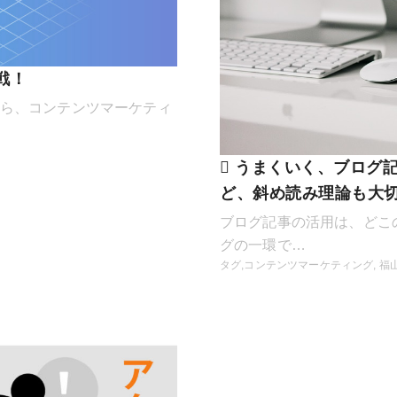
戦！
から、コンテンツマーケティ
うまくいく、ブログ記
ど、斜め読み理論も大
ブログ記事の活用は、どこ
グの一環で…
タグ,
コンテンツマーケティング
,
福