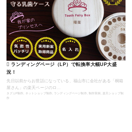
ランディングページ（LP）で転換率大幅UP大盛
況！
先日以前からお世話になっている、福山市に会社がある「桐箱
屋さん」の楽天ページのロ…
タグ,
LP制作
,
ネットショップ制作
,
ランディングページ制作
,
制作実例
,
楽天ショップ制
作