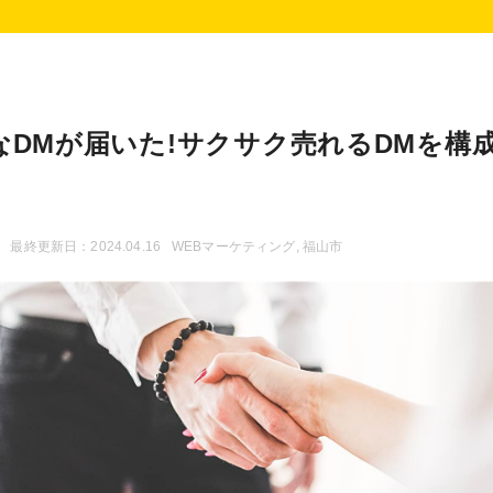
なDMが届いた!サクサク売れるDMを構
最終更新日：2024.04.16
WEBマーケティング
,
福山市