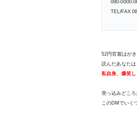
090-0000
TEL/FAX 08
52円官製はが
読んだあなたは
私自身、爆笑し
突っ込みどころ
このDMでいく