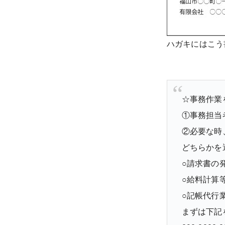
ハガキにはこう
☆事務作業
①事務担当
②必要な時
どちらかを
○請求書の
○給料計算
○記帳代行
まずは下記